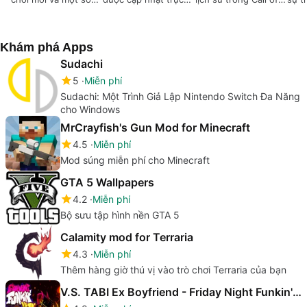
sửa lỗi
quan
Duty: WWII
cản
Khám phá Apps
Sudachi
5
Miễn phí
Sudachi: Một Trình Giả Lập Nintendo Switch Đa Năng
cho Windows
MrCrayfish's Gun Mod for Minecraft
4.5
Miễn phí
Mod súng miễn phí cho Minecraft
GTA 5 Wallpapers
4.2
Miễn phí
Bộ sưu tập hình nền GTA 5
Calamity mod for Terraria
4.3
Miễn phí
Thêm hàng giờ thú vị vào trò chơi Terraria của bạn
V.S. TABI Ex Boyfriend - Friday Night Funkin' Mod