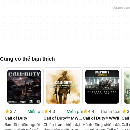
Cũng có thể bạn thích
3.7
Miễn phí
4.3
Miễn phí
4.4
Thanh toán
3
Call of Duty
Call of Duty®: MW2 Campaign Remastered
Call of Duty® WWII
Bản đồ nhiều người
Chiến tranh hiện đại
Hành động chiến đấu
Call
chơi mới và một số
được cập nhật trực
lịch sử trong Call of
sự t