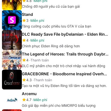
4.8
Miễn phí
Chống đỡ người yêu cũ của bạn gái
Stand
3
Miễn phí
Tăng cường cuộc phiêu lưu GTA V của bạn
DLC Ready Save File byDelamian - Elden Ring mod
4
Miễn phí
Chinh phục Elden Ring dễ dàng hơn
The Legend of Heroes: Trails through Daybreak - Accessories Set
4
Thanh toán
DLC mỹ phẩm cho một trò chơi nhập vai hành động
GRACEBORNE - Bloodborne Inspired Overhaul
4.3
Thanh toán
Tạo ra một vũ trụ Elden Ring tối tăm và đáng sợ hơn.
Arcemu
4.7
Miễn phí
Gói giả lập miễn phí cho MMORPG biểu tượng